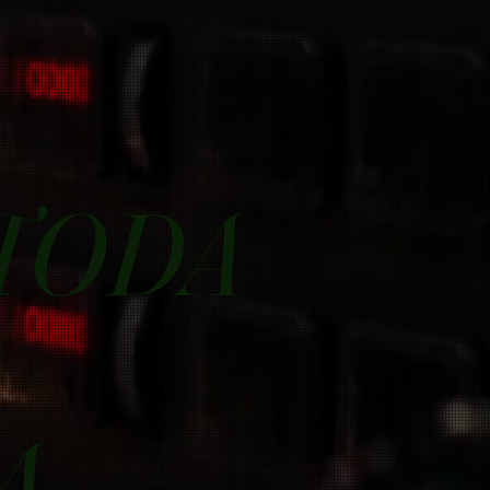
TODA
A