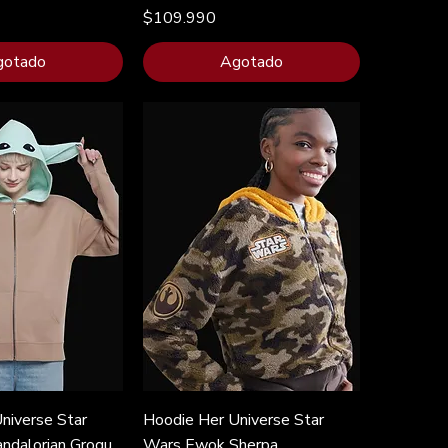
Precio
$109.990
gotado
Agotado
niverse Star
Hoodie Her Universe Star
ndalorian Grogu
Wars Ewok Sherpa