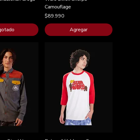
Camouflage
Precio
$89.990
gotado
Agregar