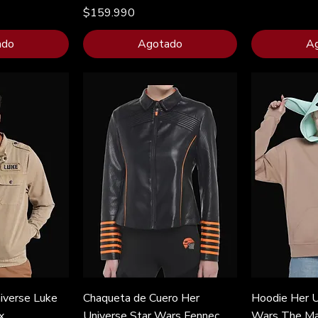
Precio
$159.990
ado
Agotado
A
iverse Luke
Chaqueta de Cuero Her
Hoodie Her U
x
Universe Star Wars Fennec
Wars The Ma