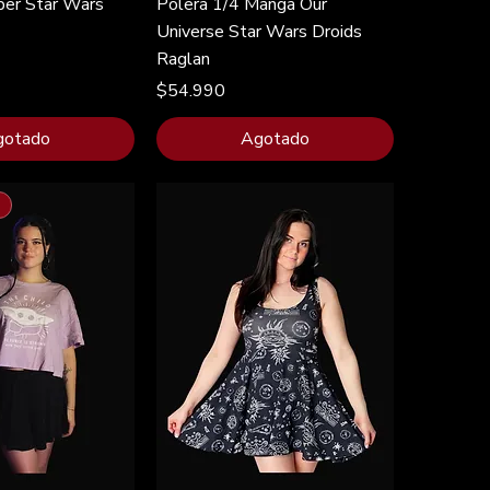
per Star Wars
Polera 1/4 Manga Our
Universe Star Wars Droids
Raglan
Precio
$54.990
gotado
Agotado