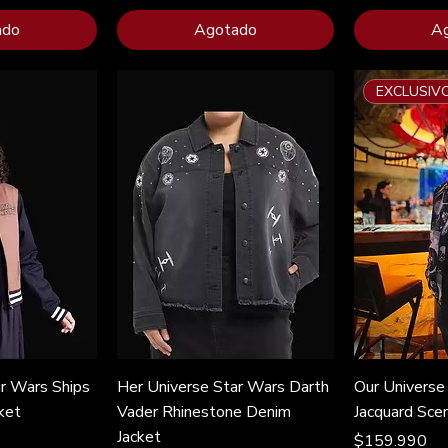
ado
Agotado
A
EXCLUSIV
ar Wars Ships
Her Universe Star Wars Darth
Our Universe
ket
Vader Rhinestone Denim
Jacquard Scen
Jacket
Precio
$159.990