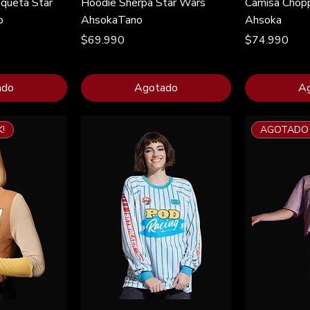
aqueta Star
Hoodie Sherpa Star Wars
Camisa Chop
o
AhsokaTano
Ahsoka
Precio
Precio
$69.990
$74.990
ado
Agotado
A
!
AGOTADO