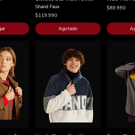
Shand Faux
Precio
$89.990
Precio
$119.990
gar
Agotado
A