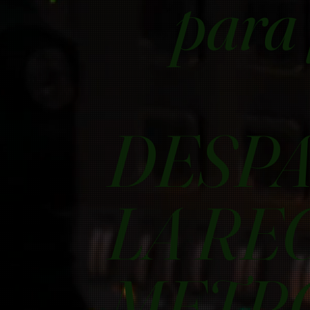
para 
DESPA
LA RE
METR