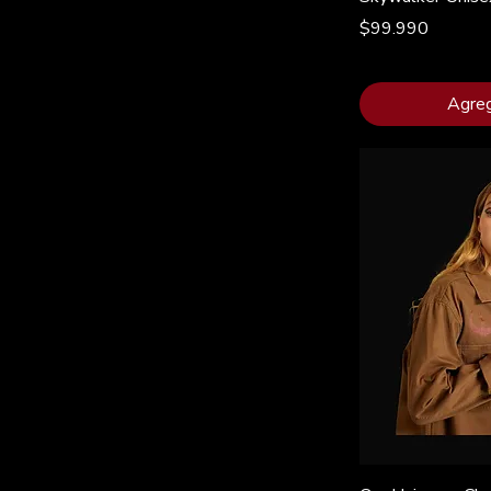
Precio
$99.990
Agre