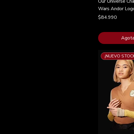
Our Universe Ch
Wars Andor Log
Precio
$84.990
Agot
¡NUEVO STOCK