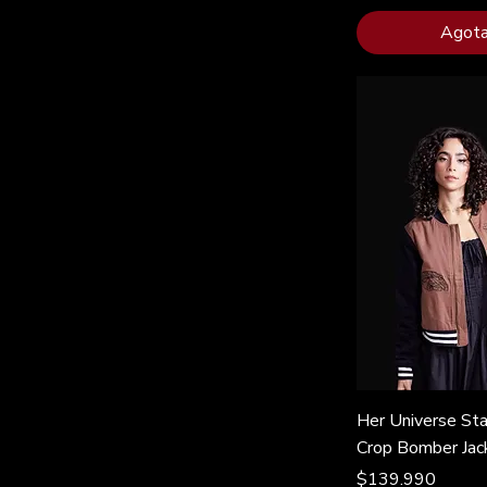
Agot
Her Universe St
Crop Bomber Jac
Precio
$139.990