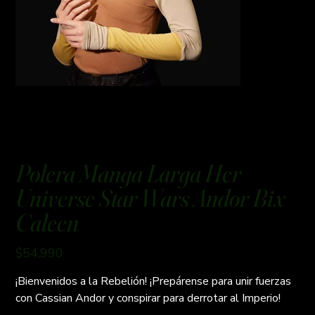
Polera Manga Larga Her
Universe Star Wars Andor Bix
Caleen
Precio
$54.990
¡Bienvenidos a la Rebelión! ¡Prepárense para unir fuerzas
con Cassian Andor y conspirar para derrotar al Imperio!