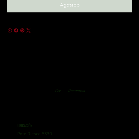
Agotado
Bar
Restaurant
UBICACIÓN
Pdte Riesco 5330