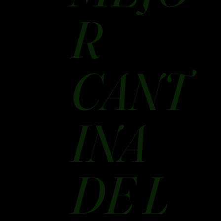
R
CANT
INA
DE L