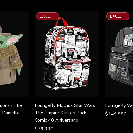
EXCLUSIVO
EXCLUSIVO
lorian The
Loungefly Mochila Star Wars
Loungefly Va
- Danielle
The Empire Strikes Back
Precio
$149.990
Comic 40 Aniversario
Precio
$79.990