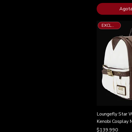
Agot
EXCLUSIVO
Loungefly Star 
Kenobi Cosplay M
Precio
$139.990