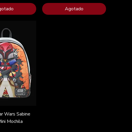
gotado
Agotado
ar Wars Sabine
ini Mochila