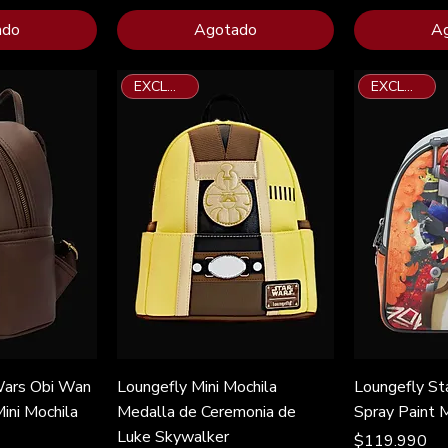
ado
Agotado
A
EXCLUSIVO
EXCLUSIVO
Wars Obi Wan
Loungefly Mini Mochila
Loungefly St
ini Mochila
Medalla de Ceremonia de
Spray Paint M
Luke Skywalker
Precio
$119.990