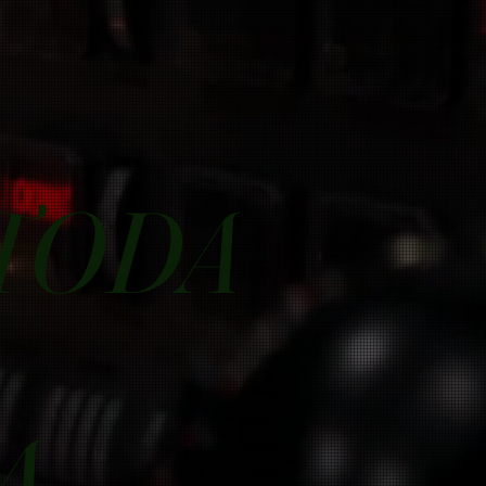
TODA
A