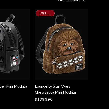
EXCLUSIVO
der Mini Mochila
Loungefly Star Wars
Chewbacca Mini Mochila
Precio
$139.990