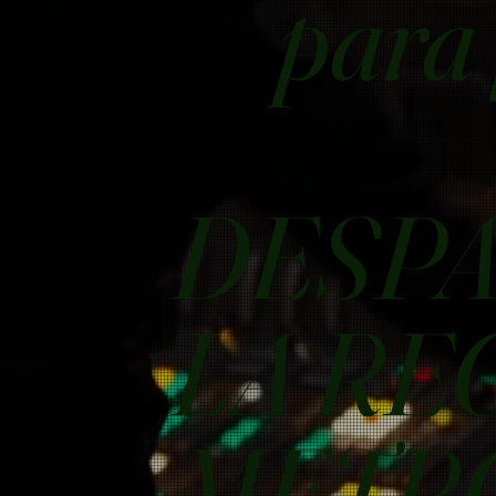
para 
DESPA
LA RE
METR