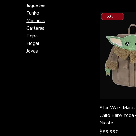
Juguetes
Funko
EXCLUSIVO
Mochilas
Carteras
Ropa
Hogar
Joyas
Star Wars Manda
Child Baby Yoda 
Nicole
Precio
$89.990