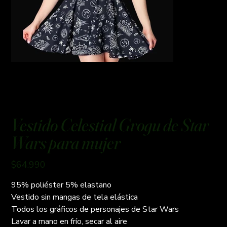
Vestido Celestial Grogu de Star
Wars para mujer
Precio
$64.990
95% poliéster 5% elastano
Vestido sin mangas de tela elástica
Todos los gráficos de personajes de Star Wars
Lavar a mano en frío, secar al aire