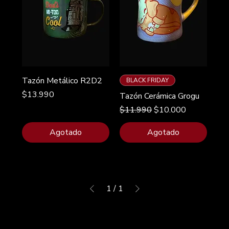
Tazón Metálico R2D2
BLACK FRIDAY
Precio
$13.990
Tazón Cerámica Grogu
Precio
Precio de oferta
$11.990
$10.000
Agotado
Agotado
1
/
1