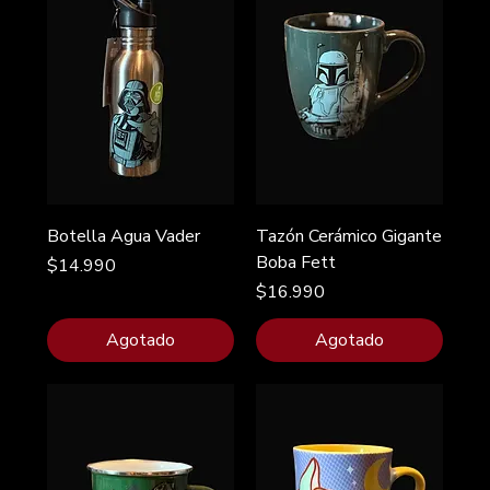
Botella Agua Vader
Tazón Cerámico Gigante
Boba Fett
Precio
$14.990
Precio
$16.990
Agotado
Agotado