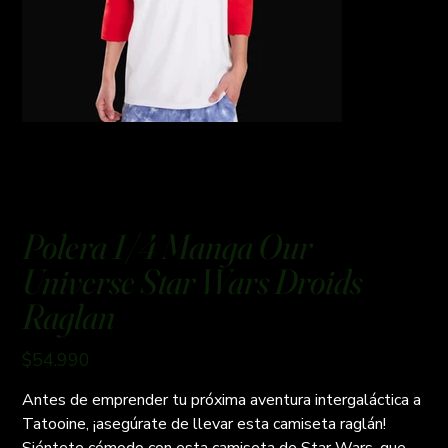
Polera 1/4 Manga Our
Universe Star Wars Droids
Raglan
Precio
$54.990
Antes de emprender tu próxima aventura intergaláctica a
Tatooine, ¡asegúrate de llevar esta camiseta raglán!