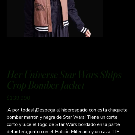
Her Universe Star Wars Ships
Crop Bomber Jacket
Precio
$139.990
¡A por todas! ¡Despega al hiperespacio con esta chaqueta
bomber marrón y negra de Star Wars! Tiene un corte
corto y luce el logo de Star Wars bordado en la parte
delantera, junto con el Halcón Milenario y un caza TIE.