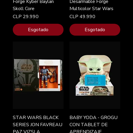
Forge Kyber Baylan
Desarmable Forge
Skoll Core
Multicolor Star Wars
Preço
Preço
CLP 29.990
CLP 49.990
Esgotado
Esgotado
STAR WARS BLACK
BABY YODA - GROGU
SERIES JON FAVREAU
CON TABLET DE
PAZ VIZSLA
APRENDIZAJE