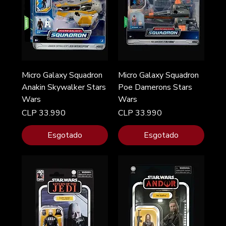
Micro Galaxy Squadron
Micro Galaxy Squadron
Anakin Skywalker Stars
Poe Damerons Stars
Wars
Wars
Preço
Preço
CLP 33.990
CLP 33.990
Esgotado
Esgotado