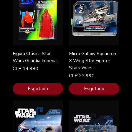
Figura Clásica Star
Micro Galaxy Squadron
Wars Guardia Imperial
X Wing Star Fighter
Stars Wars
Preço
CLP 14.990
Preço
CLP 33.990
Esgotado
Esgotado