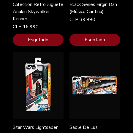
Colección Retro Juguete
Black Series Firgin Dan
Anakin Skywalker
(Músico Cantina)
Kenner
Preço
CLP 39.990
Preço
CLP 16.990
Esgotado
Esgotado
Star Wars Lightsaber
Sable De Luz