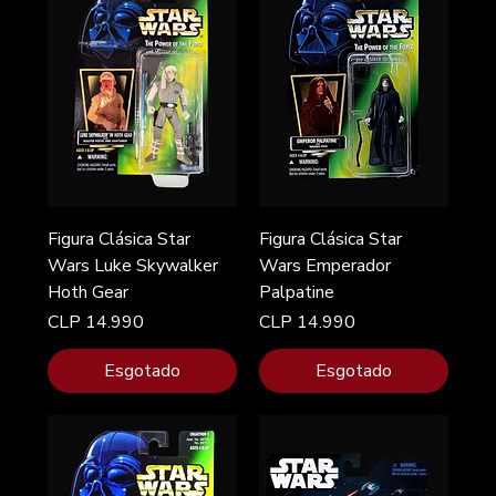
Figura Clásica Star
Figura Clásica Star
Wars Luke Skywalker
Wars Emperador
Hoth Gear
Palpatine
Preço
Preço
CLP 14.990
CLP 14.990
Esgotado
Esgotado