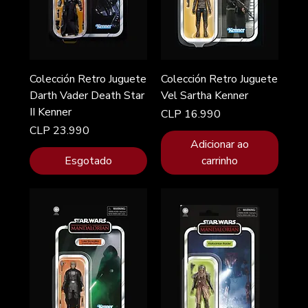
Colección Retro Juguete
Colección Retro Juguete
Darth Vader Death Star
Vel Sartha Kenner
II Kenner
Preço
CLP 16.990
Preço
CLP 23.990
Adicionar ao
Esgotado
carrinho