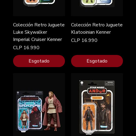
Colección Retro Juguete
Colección Retro Juguete
Luke Skywalker
Klatooinian Kenner
Imperial Cruiser Kenner
Preço
CLP 16.990
Preço
CLP 16.990
Esgotado
Esgotado