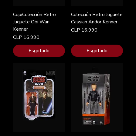
CopiColección Retro
Colección Retro Juguete
Juguete Obi Wan
Cassian Andor Kenner
Kenner
Preço
CLP 16.990
Preço
CLP 16.990
Esgotado
Esgotado