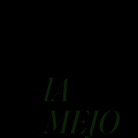
lA
MEJO