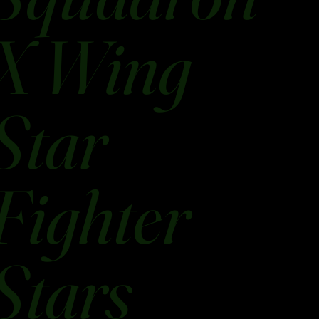
X Wing
Star
Fighter
Stars