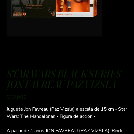
STAR WARS BLACK SERIES
JON FAVREAU PAZ VIZSLA
Precio
$32.990
Juguete Jon Favreau (Paz Vizsla) a escala de 15 cm - Star
Wars: The Mandalorian - Figura de acción -
A partir de 4 años JON FAVREAU (PAZ VIZSLA): Rinde