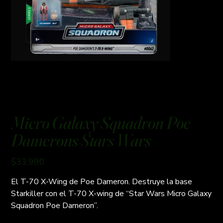
Micro Galaxy Squadron Poe
Damerons Stars Wars
Precio
$33.990
El T-70 X-Wing de Poe Dameron. Destruye la base
Starkiller con el T-70 X-wing de “Star Wars Micro Galaxy
Squadron Poe Dameron”.