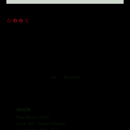
Bar
Restaurant
UBICACIÓN
Pdte Riesco 5330
Local 103 - Centro Parque