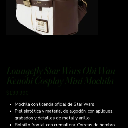
Loungefly Star Wars Obi Wan
Kenobi Cosplay Mini Mochila
Precio
$139.990
Mochila con licencia oficial de Star Wars
Piel sintética y material de algodón, con apliques,
grabados y detalles de metal y anillo.
Bolsillo frontal con cremallera. Correas de hombro