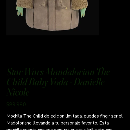
Star Wars Mandalorian The
Child Baby Yoda - Danielle
Nicole
Precio
$89.990
Mochila The Child de edición limitada, puedes fingir ser el
Madoloriano llevando a tu personaje favorito. Esta