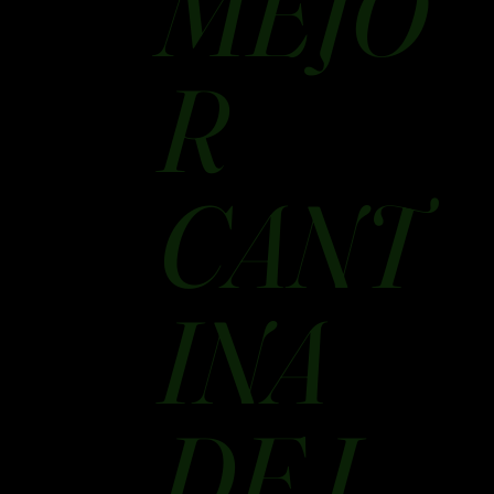
MEJO
R
CANT
INA
DE L