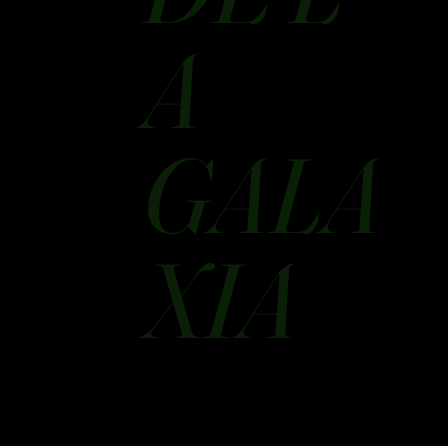
A
GALA
XIA