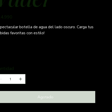
io
14.990
pectacular botella de agua del lado oscuro. Carga tus
bidas favoritas con estilo!
antidad
Agotado