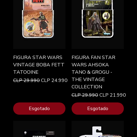
FIGURA STAR WARS
FIGURA FAN STAR
VINTAGE BOBA FETT
WARS AHSOKA
TATOOINE
TANO & GROGU -
THE VINTAGE
Preço normal
Preço promocional
CLP 29.990
CLP 24.990
COLLECTION
Preço normal
Preço promociona
CLP 29.990
CLP 21.990
Esgotado
Esgotado