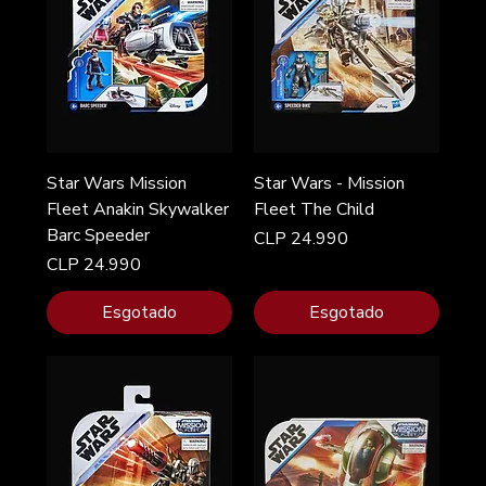
Star Wars Mission
Star Wars - Mission
Fleet Anakin Skywalker
Fleet The Child
Barc Speeder
Preço
CLP 24.990
Preço
CLP 24.990
Esgotado
Esgotado