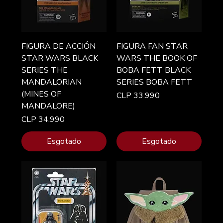
FIGURA DE ACCIÓN
FIGURA FAN STAR
STAR WARS BLACK
WARS THE BOOK OF
SERIES THE
BOBA FETT BLACK
MANDALORIAN
SERIES BOBA FETT
(MINES OF
Preço
CLP 33.990
MANDALORE)
Preço
CLP 34.990
Esgotado
Esgotado