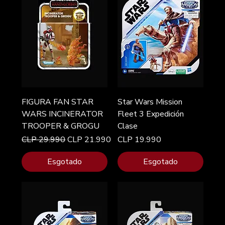
FIGURA FAN STAR
Star Wars Mission
WARS INCINERATOR
Fleet 3 Expedición
TROOPER & GROGU
Clase
Preço normal
Preço promocional
Preço
CLP 29.990
CLP 21.990
CLP 19.990
Esgotado
Esgotado