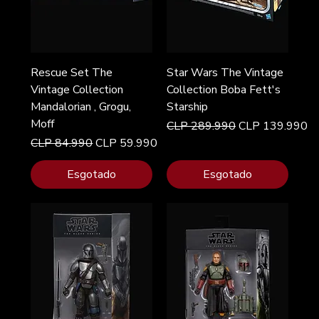
Rescue Set The
Star Wars The Vintage
Vintage Collection
Collection Boba Fett's
Mandalorian , Grogu,
Starship
Moff
Preço normal
Preço promocio
CLP 289.990
CLP 139.990
Preço normal
Preço promocional
CLP 84.990
CLP 59.990
Esgotado
Esgotado