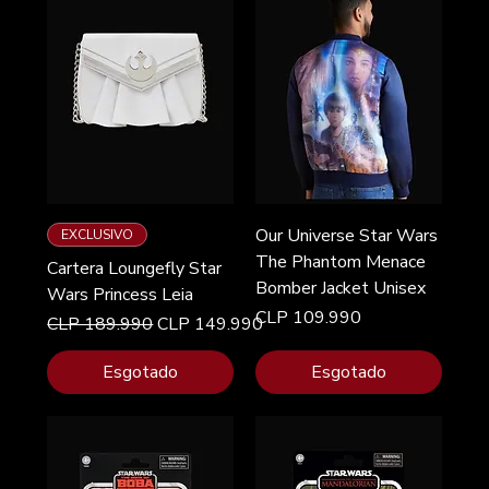
Our Universe Star Wars
EXCLUSIVO
The Phantom Menace
Cartera Loungefly Star
Bomber Jacket Unisex
Wars Princess Leia
Preço
CLP 109.990
Preço normal
Preço promocional
CLP 189.990
CLP 149.990
Esgotado
Esgotado