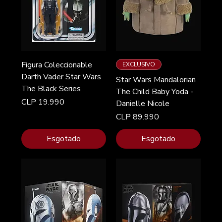
Figura Coleccionable
EXCLUSIVO
Darth Vader Star Wars
Star Wars Mandalorian
The Black Series
The Child Baby Yoda -
Preço
CLP 19.990
Danielle Nicole
Preço
CLP 89.990
Esgotado
Esgotado