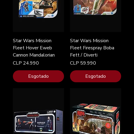
Star Wars Mission
Star Wars Mission
Fleet Hover Eweb
Fleet Firespray Boba
Cannon Mandalorian
Fett / Diverti
Preço
Preço
CLP 24.990
CLP 59.990
Esgotado
Esgotado