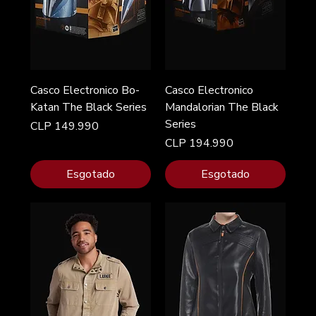
Casco Electronico Bo-
Casco Electronico
Katan The Black Series
Mandalorian The Black
Series
Preço
CLP 149.990
Preço
CLP 194.990
Esgotado
Esgotado