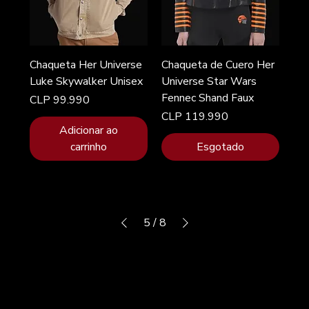
Chaqueta Her Universe
Chaqueta de Cuero Her
Luke Skywalker Unisex
Universe Star Wars
Fennec Shand Faux
Preço
CLP 99.990
Preço
CLP 119.990
Adicionar ao
carrinho
Esgotado
5
/
8