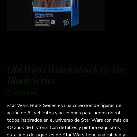
Obi Wan (Wandering Jei): The
Black Series
Preço
CLP 24.990
Star Wars Black Series es una colección de figuras de
acción de 6', vehículos y accesorios para juegos de rol,
todos inspirados en el universo de Star Wars con más de
40 años de historia. Con detalles y pintura exquisitos,
esta línea de juguetes de Star Wars tiene una calidad y