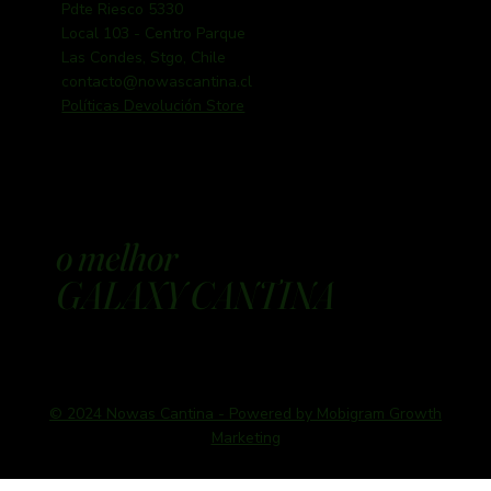
Pdte Riesco 5330
Local 103 - Centro Parque
Las Condes, Stgo, Chile
contacto@nowascantina.cl
Políticas Devolución Store
o melhor
GALAXY CANTINA
© 2024 Nowas Cantina - Powered by Mobigram Growth
Marketing