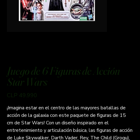
Juego de 6 Figuras de Acción
Star Wars
Preço
CLP 49.990
¡Imagina estar en el centro de las mayores batallas de
acción de la galaxia con este paquete de figuras de 15
cm de Star Wars! Con un diseño inspirado en el
entretenimiento y articulación básica, las figuras de acción
de Luke Skywalker, Darth Vader, Rey, The Child (Grogu),