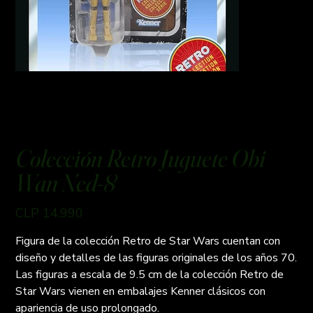
Colección Retro Juguete Obi
Wan Ned-8
Preço
CLP 14.990
Figura de la colección Retro de Star Wars cuentan con
diseño y detalles de las figuras originales de los años 70.
Las figuras a escala de 9.5 cm de la colección Retro de
Star Wars vienen en embalajes Kenner clásicos con
apariencia de uso prolongado.