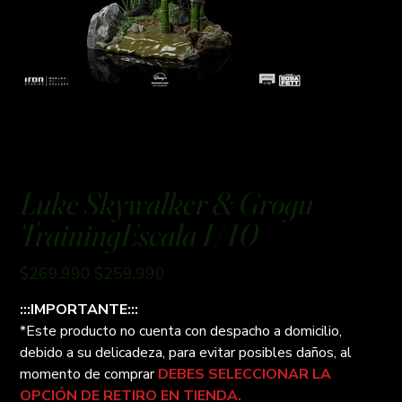
Luke Skywalker & Grogu
TrainingEscala 1/10
Precio
Precio
$269.990
$259.990
original
de
oferta
:::IMPORTANTE:::
*Este producto no cuenta con despacho a domicilio,
debido a su delicadeza, para evitar posibles daños, al
momento de comprar
DEBES SELECCIONAR LA
OPCIÓN DE RETIRO EN TIENDA.