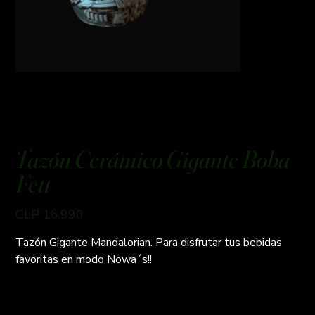
Tazón Cerámico Gigante Boba
Fett
Preço
CLP 16.990
Tazón Gigante Mandalorian. Para disfrutar tus bebidas
favoritas en modo Nowa´s!!