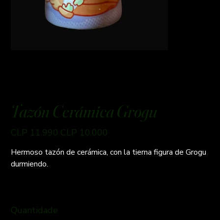
Tazón Cerámica Grogu
Preço
Preço
CLP 11.990
CLP 10.000
original
promocional
Hermoso tazón de cerámica, con la tierna figura de Grogu
durmiendo.
Quantidade