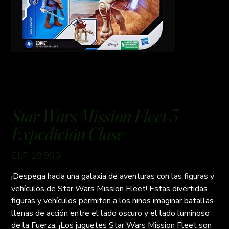
Star Wars Mission Fleet 3
Expedición Clase
Preço
CLP 19.990
¡Despega hacia una galaxia de aventuras con las figuras y
vehículos de Star Wars Mission Fleet! Estas divertidas
figuras y vehículos permiten a los niños imaginar batallas
llenas de acción entre el lado oscuro y el lado luminoso
de la Fuerza. ¡Los juguetes Star Wars Mission Fleet son