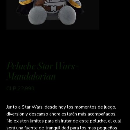
Peluche Star Wars -
Mandalorian
Preço
CLP 22.990
Junto a Star Wars, desde hoy los momentos de juego,
diversión y descanso ahora estarán más acompañados.
No existen límites para disfrutar de este peluche, el cuál
será una fuente de tranquilidad para los mas pequeños