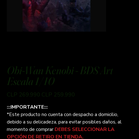
Obi-Wan Kenobi - BDS Art
Escala 1/10
Preço
Preço
CLP 269.990
CLP 259.990
original
promocional
:::IMPORTANTE:::
*Este producto no cuenta con despacho a domicilio,
debido a su delicadeza, para evitar posibles daños, al
momento de comprar
DEBES SELECCIONAR LA
OPCIÓN DE RETIRO EN TIENDA.