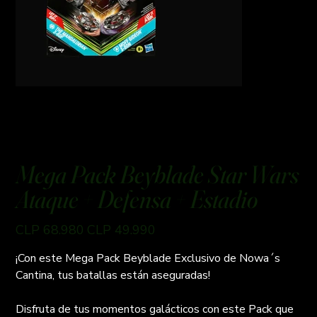
Mega Pack Beyblade Star Wars
Ataque + Defensa + Estadio
Preço
Preço
CLP 68.980
CLP 49.990
original
promocional
¡Con este Mega Pack Beyblade Exclusivo de Nowa´s
Cantina, tus batallas están aseguradas!
Disfruta de tus momentos galácticos con este Pack que