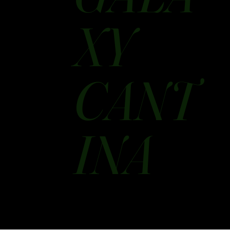
XY
CANT
INA