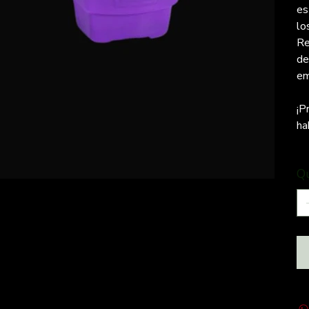
es
lo
Re
de
em
¡P
ha
Q