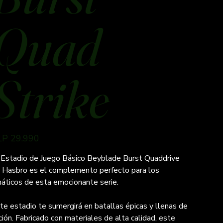
Quad
Strike
ço
LP 29.990
 Estadio de Juego Básico Beyblade Burst Quaddrive
 Hasbro es el complemento perfecto para los
náticos de esta emocionante serie.
te estadio te sumergirá en batallas épicas y llenas de
ción. Fabricado con materiales de alta calidad, este