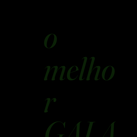
o
melho
r
GALA