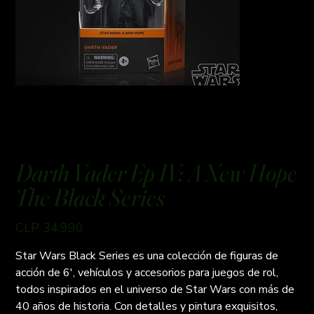
Darth Vader Ep IV: A New Hope
The Black Series
Preço
CLP 34.990
Star Wars Black Series es una colección de figuras de
acción de 6', vehículos y accesorios para juegos de rol,
todos inspirados en el universo de Star Wars con más de
40 años de historia. Con detalles y pintura exquisitos,