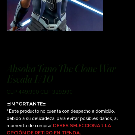
Ahsoka Tano The Clone War
Escala 1/10
Preço
Preço
CLP 449.990
CLP 329.990
original
promocional
:::IMPORTANTE:::
*Este producto no cuenta con despacho a domicilio,
debido a su delicadeza, para evitar posibles daños, al
momento de comprar
DEBES SELECCIONAR LA
OPCIÓN DE RETIRO EN TIENDA.