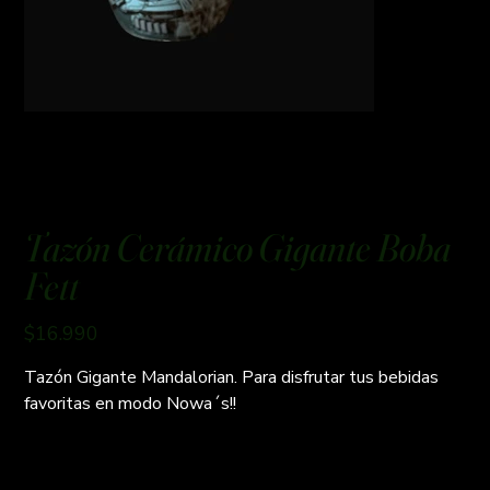
Tazón Cerámico Gigante Boba
Fett
Precio
$16.990
Tazón Gigante Mandalorian. Para disfrutar tus bebidas
favoritas en modo Nowa´s!!