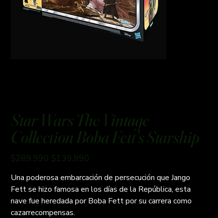
Star Wars The Vintage
Collection Boba Fett's Starship
Precio
Precio
$289.990
$139.990
original
de
oferta
Una poderosa embarcación de persecución que Jango
Fett se hizo famosa en los días de la República, esta
nave fue heredada por Boba Fett por su carrera como
cazarrecompensas.