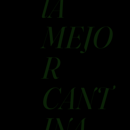
lA
MEJO
R
CANT
INA