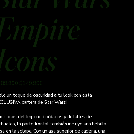
Empire
Icons
io
Precio
189.990
$149.990
inal
de
oferta
ale un toque de oscuridad a tu look con esta
CLUSIVA cartera de Star Wars!
n iconos del Imperio bordados y detalles de
chuelas, la parte frontal también incluye una hebilla
lsa en la solapa. Con un asa superior de cadena, una