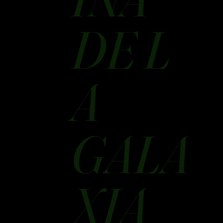
DE L
A
GALA
XIA