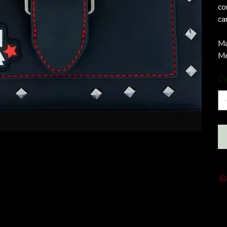
co
ca
Ma
Me
C