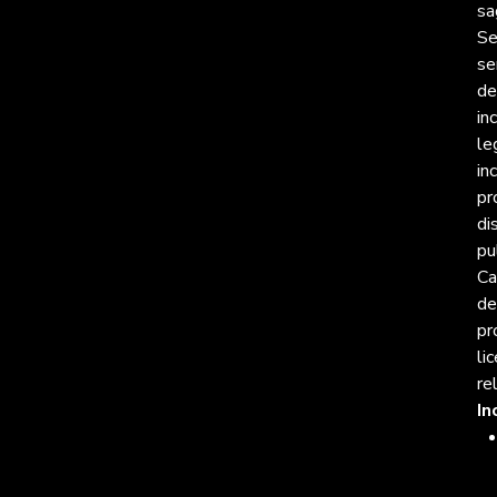
sa
Se
se
de
in
le
in
pr
di
pu
Ca
de
pr
li
re
In