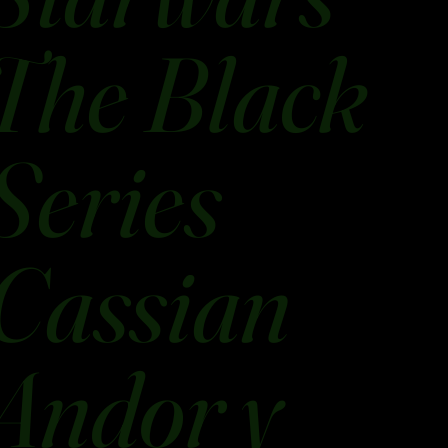
The Black
Series
Cassian
Andor y