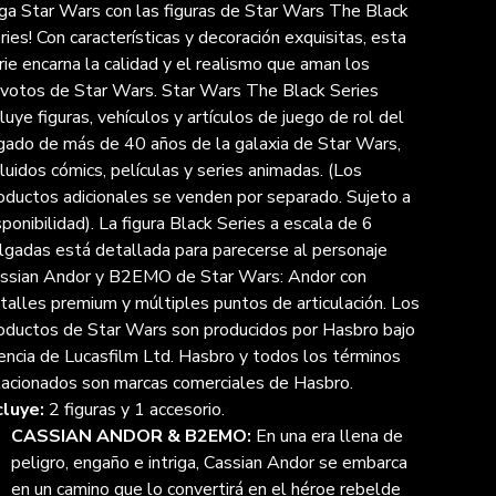
ga Star Wars con las figuras de Star Wars The Black
ries! Con características y decoración exquisitas, esta
rie encarna la calidad y el realismo que aman los
votos de Star Wars. Star Wars The Black Series
cluye figuras, vehículos y artículos de juego de rol del
gado de más de 40 años de la galaxia de Star Wars,
cluidos cómics, películas y series animadas. (Los
oductos adicionales se venden por separado. Sujeto a
sponibilidad). La figura Black Series a escala de 6
lgadas está detallada para parecerse al personaje
ssian Andor y B2EMO de Star Wars: Andor con
talles premium y múltiples puntos de articulación. Los
oductos de Star Wars son producidos por Hasbro bajo
cencia de Lucasfilm Ltd. Hasbro y todos los términos
lacionados son marcas comerciales de Hasbro.
cluye:
2 figuras y 1 accesorio.
CASSIAN ANDOR & B2EMO:
En una era llena de
peligro, engaño e intriga, Cassian Andor se embarca
en un camino que lo convertirá en el héroe rebelde