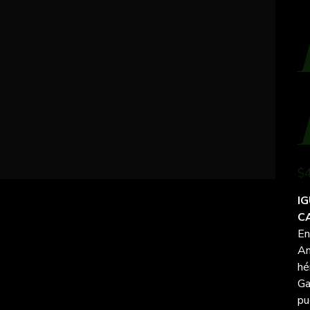
Prec
$
orig
I
C
En
An
hé
Ga
pu