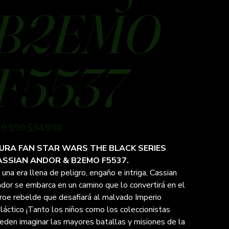
B2EMO
F5537
io
Precio
49.990
$34.990
inal
de
oferta
GURA FAN STAR WARS
THE
BLACK SERIES
ASSIAN ANDOR & B2EMO F5537.
 una era llena de peligro, engaño e intriga, Cassian
dor se embarca en un camino que lo convertirá en el
roe rebelde que desafiará al malvado Imperio
láctico ¡Tanto los niños como los coleccionistas
eden imaginar las mayores batallas y misiones de la