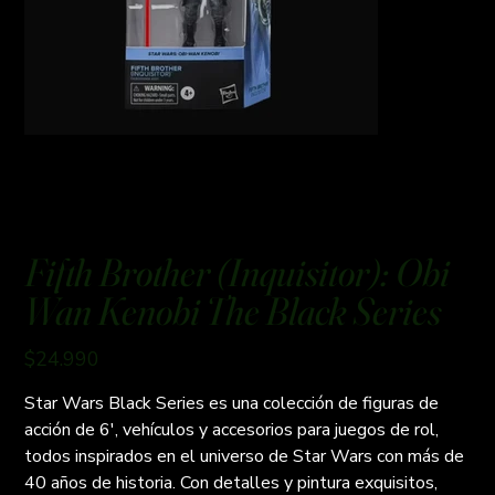
Fifth Brother (Inquisitor): Obi
Wan Kenobi The Black Series
Precio
$24.990
Star Wars Black Series es una colección de figuras de
acción de 6', vehículos y accesorios para juegos de rol,
todos inspirados en el universo de Star Wars con más de
40 años de historia. Con detalles y pintura exquisitos,