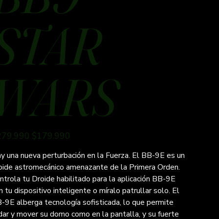
STAR
WARS
io
Precio
279.990
$179.990
inal
de
oferta
y una nueva perturbación en la Fuerza. El BB-9E es un
oide astromecánico amenazante de la Primera Orden.
ntrola tu Droide habilitado para la aplicación BB-9E
n tu dispositivo inteligente o míralo patrullar solo. El
-9E alberga tecnología sofisticada, lo que permite
dar y mover su domo como en la pantalla, y su fuerte