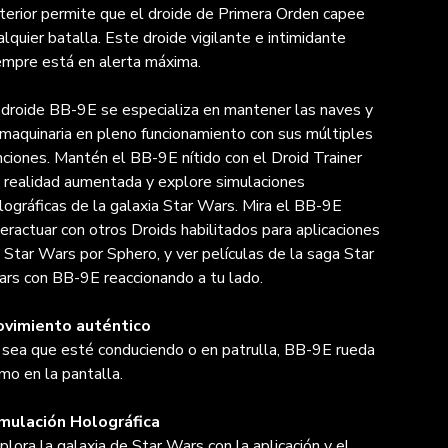
terior permite que el droide de Primera Orden capee
alquier batalla. Este droide vigilante e intimidante
empre está en alerta máxima.
 droide BB-9E se especializa en mantener las naves y
 maquinaria en pleno funcionamiento con sus múltiples
nciones. Mantén el BB-9E nítido con el Droid Trainer
 realidad aumentada y explore simulaciones
lográficas de la galaxia Star Wars. Mira el BB-9E
teractuar con otros Droids habilitados para aplicaciones
 Star Wars por Sphero, y ver películas de la saga Star
rs con BB-9E reaccionando a tu lado.
vimiento auténtico
 sea que esté conduciendo o en patrulla, BB-9E rueda
mo en la pantalla.
mulación Holográfica
plora la galaxia de Star Wars con la aplicación y el