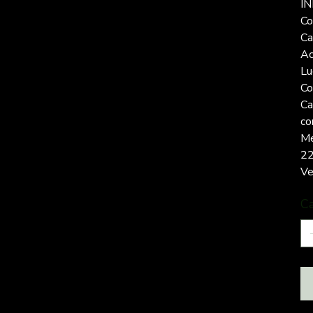
I
Co
Ca
Ac
Lu
Co
Ca
co
Me
22
Ve
C