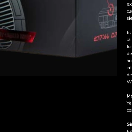
ex
cu
si
El
la
fu
de
ho
in
de
Wa
Mo
Ya
co
Si
Ex