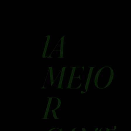
lA
MEJO
R