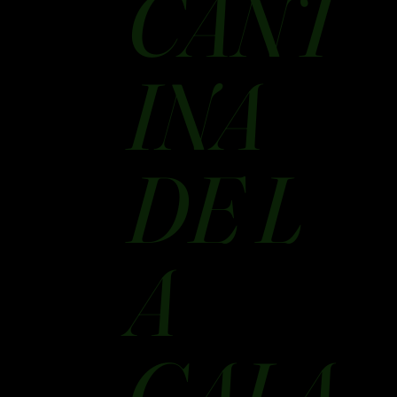
CANT
INA
DE L
A
GALA