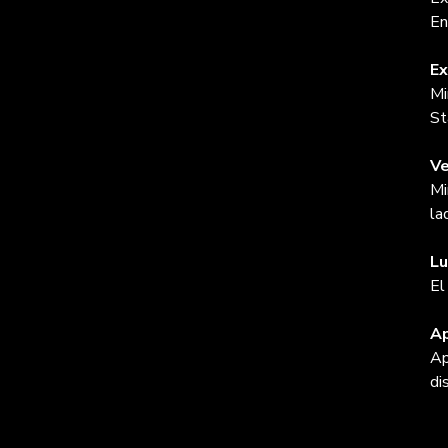
En
Ex
Mi
St
Ve
Mi
la
Lu
El
Ap
Ap
di